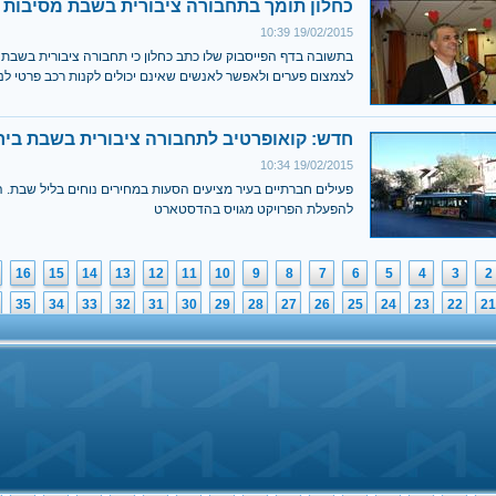
כחלון תומך בתחבורה ציבורית בשבת מסיבות 
19/02/2015 10:39
בתשובה בדף הפייסבוק שלו כתב כחלון כי תחבורה ציבורית בשבת 
לצמצום פערים ולאפשר לאנשים שאינם יכולים לקנות רכב פרטי לנ
חדש: קואופרטיב לתחבורה ציבורית בשבת ביר
19/02/2015 10:34
פעילים חברתיים בעיר מציעים הסעות במחירים נוחים בליל שבת. 
להפעלת הפרויקט מגויס בהדסטארט
16
15
14
13
12
11
10
9
8
7
6
5
4
3
2
35
34
33
32
31
30
29
28
27
26
25
24
23
22
21
54
53
52
51
50
49
48
47
46
45
44
43
42
41
40
73
72
71
70
69
68
67
66
65
64
63
62
61
60
59
92
91
90
89
88
87
86
85
84
83
82
81
80
79
78
2
111
110
109
108
107
106
105
104
103
102
101
100
99
98
97
1
130
129
128
127
126
125
124
123
122
121
120
119
118
117
11
0
149
148
147
146
145
144
143
142
141
140
139
138
137
136
13