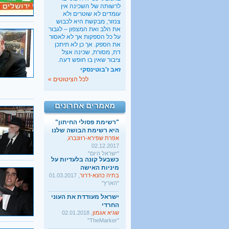
לרשותה של השכינה אין
כשבעל קונה בלעדיות על
עומדים לא שוטרים ולא
מיניות האישה
צנזור, מבקשת היא לכבוש
בתיה כהנא-דרור
, 01.03.2017
את הלב ואת המצפון – לגבור
"הארץ"
על כל הספקות אך לא לאסור
את הספק. אך כן לא תיתכן
ישראל מעודדת את העוני
דת, מסורת, שכינה אצל
החרדי
ציבור שאין בו חופש דעה.
שגיא אגמון
, 02.01.2018
זאב ז'בוטינסקי
"TheMarker"
לכל הציטוטים »
היו שלום מרכולים. ברוך
הבא מאבק דת
גלעד קריב
, 09.01.2018
מאמרים אחרונים
"הארץ"
"רשימת פסולי החיתון"
היא רשימת הבושה שלנו
אפרת שפירא-רוזנברג
,
02.12.2017
"ישראל היום"
כשבעל קונה בלעדיות על
מיניות האישה
בתיה כהנא-דרור
, 01.03.2017
"הארץ"
ישראל מעודדת את העוני
החרדי
שגיא אגמון
, 02.01.2018
"TheMarker"