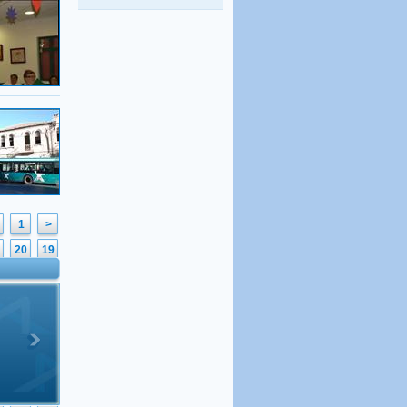
היו שלום מרכולים. ברוך
הבא מאבק דת
גלעד קריב
, 09.01.2018
"הארץ"
1
<
20
19
39
38
58
57
77
76
96
95
6
115
114
5
134
133