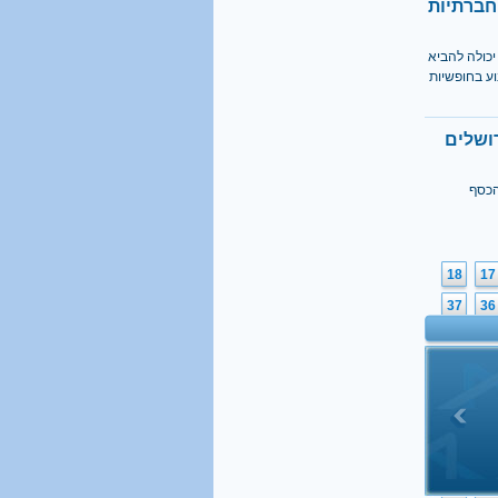
חברתיות
יכולה להביא
וע בחופשיות
ושלים
הכסף
18
17
37
36
56
55
75
74
94
93
113
11
132
13
151
15