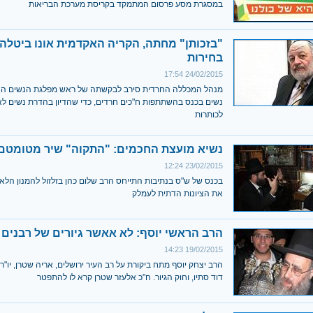
במסגרת מסע פרסום המתמקד בקריסת מערכת הבריאות
"בזכותן" מחתה, הקריה האקדמית אונו ביטלה
בחירות
24/02/2015 17:54
מנהל המכללה החרדית סירב לבקשתה של ראש מפלגת הנשים הח
נשים בכנס בהשתתפות ח"כים חרדים, כדי שהדיון בהדרת נשים לא 
לכותרות
נשיא מועצת החכמים: "התקוה" שיר מטומטם
23/02/2015 12:24
בכנס של ש"ס בנתיבות התייחס הרב שלום כהן בזלזול להמנון הלאו
את הציונות הדתית לעמלק
הרב הראשי יוסף: לא אאשר גיורים של רבנים 
19/02/2015 14:23
הרב יצחק יוסף מתח ביקורת על רב העיר ירושלים, אריה שטרן, יו"ר
דוד סתיו, וחוק הגיור. ח"כ אלעזר שטרן קרא לו להתפטר