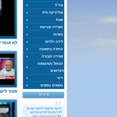
צה"ל
פוליטיקה ודת
שבת
הפרדה וצניעות
כשרות
לידה וילדות
לא אומרי
החזרה בתשובה
פטירה וקבורה
פטור לי
חשבון ה
הכותל והמקומות
הצעת חוק 
הקדושים
בקריאה טרו
ובתי מדרש 
דיור
מנכ"ל חדו"
לסקטור אחד
נושאים נוספים
את החשבון
פטור לישי
ציטוט
הציבור
פשרת ה
ניתנה הרשות לחכמי ישראל
התגובות ה
לדורותיהם לחדש חידושי
החרדי להסכ
הלכה על פי שינויי הזמן...