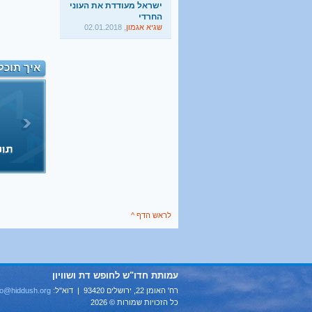
שגיא אגמון
, 02.01.2018
"TheMarker"
היו שלום מרכולים. ברוך
הבא מאבק דת
גלעד קריב
, 09.01.2018
איך תוכל
"הארץ"
לראש הדף ^
עמותת חדו"ש לחופש דת ושוויון
רח' האומן 22, ירושלים 93420 | דוא''ל:
fo@hiddush.org
כל הזכויות שמורות © 2026