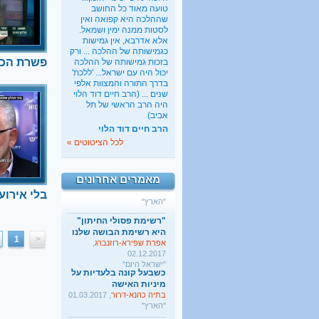
להביא לעי
טועה מאוד כל החושב
שיפגע ביהד
שההלכה היא קפואה ואין
ויביא לנסי
לסטות ממנה ימין ושמאל.
אלא אדרבא, אין גמישות
מהפשרה, א
כשבעל קונה בלעדיות על
כגמישותה של ההלכה ... ורק
שחר אילן
מיניות האישה
פשרת הכו
בזכות גמישותה של ההלכה
בתיה כהנא-דרור
, 01.03.2017
יכול היה עם ישראל... 'ללכת'
"הארץ"
בדרך התורה והמצוות אלפי
שנים ... (הרב חיים דוד הלוי
ישראל מעודדת את העוני
בלי איר
היה הרב הראשי של תל
החרדי
במלונו
אביב)
שגיא אגמון
, 02.01.2018
הרב חיים דוד הלוי
למרות שינוי
"TheMarker"
המתירים ל
לכל הציטוטים »
היו שלום מרכולים. ברוך
בשבת, בתי 
הבא מאבק דת
אירועים ב
גלעד קריב
, 09.01.2018
הכשרות ש
מאמרים אחרונים
"הארץ"
בלי אירו
"רשימת פסולי החיתון"
במלונות
היא רשימת הבושה שלנו
אפרת שפירא-רוזנברג
,
02.12.2017
1
<
"ישראל היום"
כשבעל קונה בלעדיות על
מיניות האישה
בתיה כהנא-דרור
, 01.03.2017
"הארץ"
ישראל מעודדת את העוני
החרדי