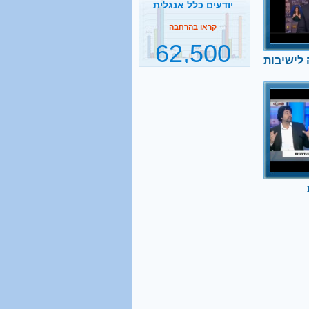
62,500
ד שקל
תלמידי ישיבות בהסדר
דחיית השירות
קראו בהרחבה
לישיבות
2500
ות
נסיעות הפרדה ביום
להעביר את
 והפורום
עץ המשפטי
קראו בהרחבה
1 מכל 6
בני 18 מתגייס לישיבה
קראו בהרחבה
40%
מהגברים החרדים אינם
יודעים כלל אנגלית
קראו בהרחבה