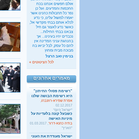
אולם חפשים אנחנו בכח
החכמות והמדעים. ועל כן
נפר כל תחבולות כהנינו אשר
יאמרו למשול עלינו, כי נדע
כשבעל קונה בלעדיות על
לכלא אותם בבתי מקדשי אל,
מיניות האישה
כאשר נדע לאצור גם חיל
בתיה כהנא-דרור
, 01.03.2017
צבאנו בבתי החילות...
"הארץ"
נכבדים יהיו בעינינו... אך
בהנהגת עניני המדינה אין
ישראל מעודדת את העוני
להם כל עסק, לבל יביאו בה
החרדי
מבוכה מבית ומחוץ
שגיא אגמון
, 02.01.2018
בנימין זאב הרצל
"TheMarker"
לכל הציטוטים »
היו שלום מרכולים. ברוך
הבא מאבק דת
גלעד קריב
, 09.01.2018
מאמרים אחרונים
"הארץ"
"רשימת פסולי החיתון"
היא רשימת הבושה שלנו
אפרת שפירא-רוזנברג
,
02.12.2017
"ישראל היום"
כשבעל קונה בלעדיות על
מיניות האישה
בתיה כהנא-דרור
, 01.03.2017
"הארץ"
ישראל מעודדת את העוני
החרדי