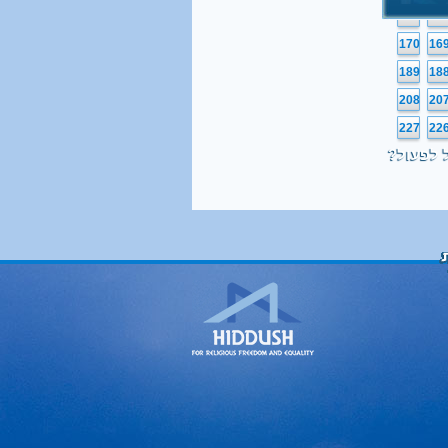
151
15
170
16
189
18
208
20
227
22
 לפעול?