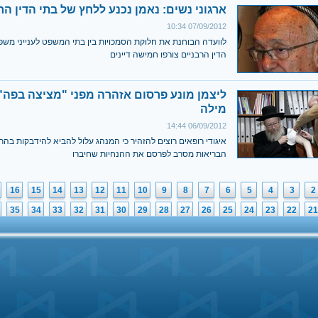
ארגוני נשים: נאמן נכנע ללחץ של בתי הדין הר
07/09/2012 10:34
לוועדה הבוחנת את חלוקת הסמכויות בין בתי המשפט לענייני מש
הדין הרבניים צורפו חמישה דיינים
ליצמן מונע פרסום אזהרה מפני "מציצה בפה"
מילה
06/09/2012 14:44
איגודי רופאים רוצים להזהיר כי המנהג עלול להביא להידבקות בהר
הבריאות מסרב לפרסם את ההנחיות שחיברו
16
15
14
13
12
11
10
9
8
7
6
5
4
3
2
35
34
33
32
31
30
29
28
27
26
25
24
23
22
21
54
53
52
51
50
49
48
47
46
45
44
43
42
41
40
73
72
71
70
69
68
67
66
65
64
63
62
61
60
59
92
91
90
89
88
87
86
85
84
83
82
81
80
79
78
2
111
110
109
108
107
106
105
104
103
102
101
100
99
98
97
1
130
129
128
127
126
125
124
123
122
121
120
119
118
117
11