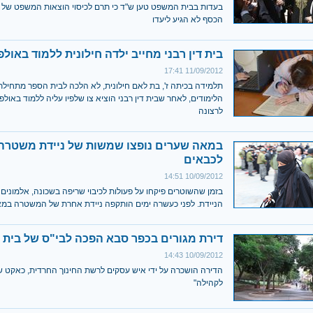
בעדות בבית המשפט טען ש"ד כי תרם לכיסוי הוצאות המשפט של ד
הכסף לא הגיע ליעדו
בית דין רבני מחייב ילדה חילונית ללמוד באולפ
11/09/2012 17:41
תלמידה בכיתה ז', בת לאם חילונית, לא הלכה לבית הספר מתחיל
הלימודים, לאחר שבית דין רבני הוציא צו שלפיו עליה ללמוד באולפנ
לרצונה
במאה שערים נופצו שמשות של ניידת משטרה
לכבאים
10/09/2012 14:51
בזמן שהשוטרים פיקחו על פעולות לכיבוי שריפה בשכונה, אלמונים
הניידת. לפני כעשרה ימים הותקפה ניידת אחרת של המשטרה במ
דירת מגורים בכפר סבא הפכה לבי"ס של בית 
10/09/2012 14:43
הדירה הושכרה על ידי איש עסקים לרשת החינוך החרדית, כאקט ש
לקהילה"