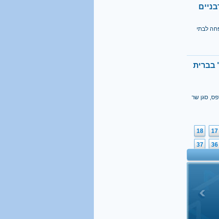
בניים
פחה לבתי
 בברית
פס, סגן שר
18
17
37
36
56
55
75
74
94
93
113
11
132
13