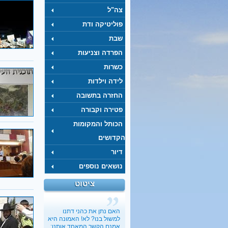
צה"ל
פוליטיקה ודת
שבת
הפרדה וצניעות
כשרות
לידה וילדות
החזרה בתשובה
פטירה וקבורה
הכותל והמקומות
הקדושים
דיור
נושאים נוספים
ציטוט
האם נתן את כהני דתנו
למשול בנו? לא! האמונה היא
אמנם הקשר המאחד אותנו;