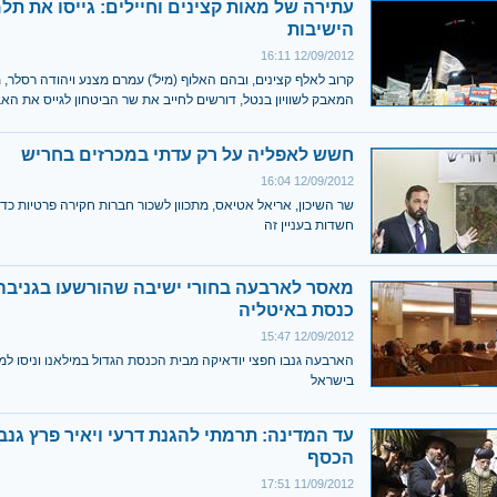
עתירה של מאות קצינים וחיילים: גייסו את תלמ
הישיבות
12/09/2012 16:11
קרוב לאלף קצינים, ובהם האלוף (מיל') עמרם מצנע ויהודה רסלר, מ
המאבק לשוויון בנטל, דורשים לחייב את שר הביטחון לגייס את הא
חשש לאפליה על רק עדתי במכרזים בחריש
12/09/2012 16:04
שר השיכון, אריאל אטיאס, מתכוון לשכור חברות חקירה פרטיות כדי
חשדות בעניין זה
מאסר לארבעה בחורי ישיבה שהורשעו בגניבה
כנסת באיטליה
12/09/2012 15:47
הארבעה גנבו חפצי יודאיקה מבית הכנסת הגדול במילאנו וניסו למ
בישראל
עד המדינה: תרמתי להגנת דרעי ויאיר פרץ גנב
הכסף
11/09/2012 17:51