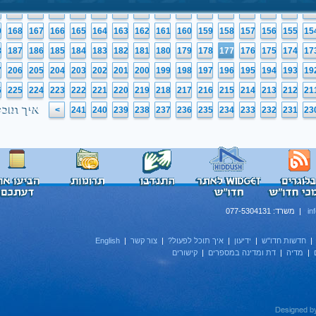
0
149
148
147
146
145
144
143
142
141
140
139
138
137
136
13
9
168
167
166
165
164
163
162
161
160
159
158
157
156
155
15
8
187
186
185
184
183
182
181
180
179
178
177
176
175
174
17
7
206
205
204
203
202
201
200
199
198
197
196
195
194
193
19
6
225
224
223
222
221
220
219
218
217
216
215
214
213
212
21
איך תוכל
>
241
240
239
238
237
236
235
234
233
232
231
23
in
| משרד: 077-5304131
חדשות חדו''ש
|
ידיעון
|
איך תוכל לפעול?
|
צור קשר
|
English
|
מדיה
|
דת ומדינה במספרים
|
קישורים