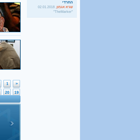
שגיא אגמון
, 02.01.2018
"TheMarker"
היו שלום מרכולים. ברוך
הבא מאבק דת
גלעד קריב
, 09.01.2018
"הארץ"
1
<
20
19
39
38
58
57
77
76
96
95
6
115
114