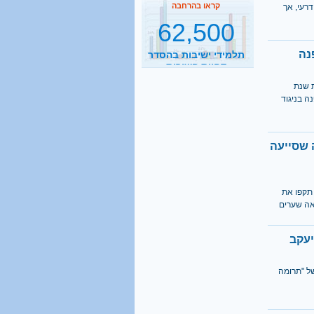
רעי, אך
תלמידי ישיבות בהסדר
דחיית השירות
נה
קראו בהרחבה
2500
ת שנת
ה בניגוד
נסיעות הפרדה ביום
קראו בהרחבה
 שסייעה
1 מכל 6
בני 18 מתגייס לישיבה
 תקפו את
אה שערים
קראו בהרחבה
40%
יעקב
מהגברים החרדים אינם
ל "תרומה
יודעים כלל אנגלית
קראו בהרחבה