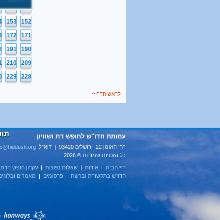
5
134
133
4
153
152
3
172
171
2
191
190
1
210
209
0
229
228
לראש הדף ^
עמותת חדו"ש לחופש דת ושוויון
רח' האומן 22, ירושלים 93420 | דוא''ל:
fo@hiddush.org
כל הזכויות שמורות © 2026
דף הבית
|
אודות
|
שאלות נפוצות
|
עקרון חופש הדת
|
חדו"ש בתקשורת וברשת
|
פרסומים
|
מאמרים ובלוגים