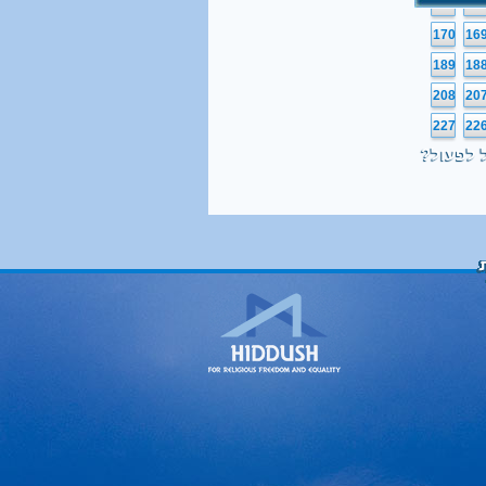
151
15
170
16
189
18
208
20
227
22
 לפעול?