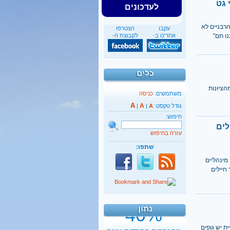
 גט
לעדכונים
הרבניים לא
עקבו
הצטרפו
ו תם"
אחרינו ב-
לקבוצת ה-
כלים
הציונות
משתמשים:
כניסה
A
A
גודל טקסט:
A
|
|
חיפוש:
לים
עזרה בחיפוש
שתפו:
מינהליים
40%
חיילים
מהגברים החרדים אינם
יודעים כלל אנגלית
נתון
קראו בהרחבה
ת יש גופים