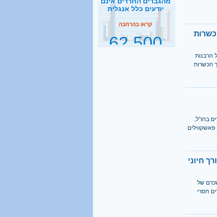
62,500
תלמידי ישיבות בהסדר
דחיית השירות
קראו בהרחבה
2500
ל הרבנות
ך הכשרות
נסיעות הפרדה ביום
קראו בהרחבה
1 מכל 6
ם בחו"ל,
פאשקווילים
בני 18 מתגייס לישיבה
קראו בהרחבה
ך חיוני
40%
שכרם של
מהגברים החרדים אינם
 מהשכר של חרדים חסרי
יודעים כלל אנגלית
קראו בהרחבה