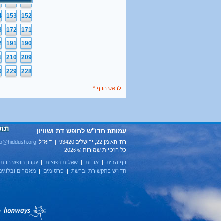
5
134
133
4
153
152
3
172
171
2
191
190
1
210
209
0
229
228
לראש הדף ^
עמותת חדו"ש לחופש דת ושוויון
רח' האומן 22, ירושלים 93420 | דוא''ל:
fo@hiddush.org
כל הזכויות שמורות © 2026
דף הבית
|
אודות
|
שאלות נפוצות
|
עקרון חופש הדת
|
חדו"ש בתקשורת וברשת
|
פרסומים
|
מאמרים ובלוגים