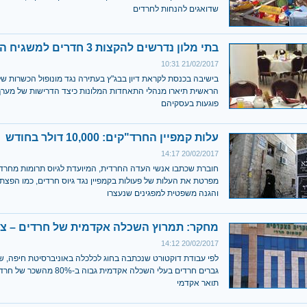
שדואגים להנחות לחרדים
בתי מלון נדרשים להקצות 3 חדרים למשגיח הכשרות
21/02/2017 10:31
בישיבה בכנסת לקראת דיון בבג"ץ בעתירה נגד מונופול הכשרות ש
הראשית תיארו מנהלי התאחדות המלונות כיצד הדרישות של מער
פוגעות בעסקיהם
עלות קמפיין החרד"קים: 10,000 דולר בחודש
20/02/2017 14:17
חוברת שכתבו אנשי העדה החרדית, המיועדת לגיוס תרומות מחרדי
מפרטת את העלות של פעולות בקמפיין נגד גיוס חרדים, כמו הפצת 
והגנה משפטית למפגינים שנעצרו
מחקר: תמרוץ השכלה אקדמית של חרדים – צור
20/02/2017 14:12
לפי עבודת דוקטורט שנכתבה בחוג לכלכלה באוניברסיטת חיפה, 
גברים חרדים בעלי השכלה אקדמית גבוה ב-80%
תואר אקדמי