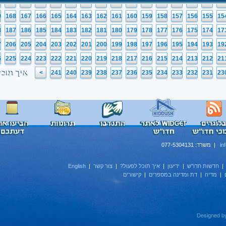
0
149
148
147
146
145
144
143
142
141
140
139
138
137
136
13
9
168
167
166
165
164
163
162
161
160
159
158
157
156
155
15
8
187
186
185
184
183
182
181
180
179
178
177
176
175
174
17
7
206
205
204
203
202
201
200
199
198
197
196
195
194
193
19
6
225
224
223
222
221
220
219
218
217
216
215
214
213
212
21
איך תוכל
>
241
240
239
238
237
236
235
234
233
232
231
23
in
| משרד: 077-5304131
חדשות חדו''ש
|
ידיעון
|
איך תוכל לפעול?
|
צור קשר
|
English
|
מדיה
|
דת ומדינה במספרים
|
קישורים