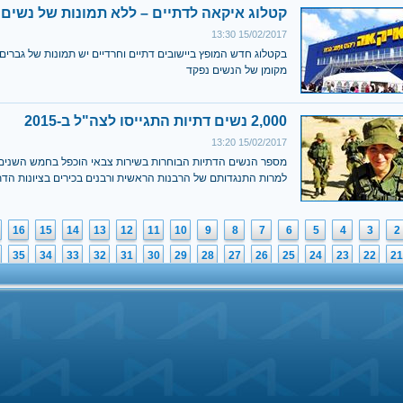
קטלוג איקאה לדתיים – ללא תמונות של נשים
15/02/2017 13:30
בקטלוג חדש המופץ ביישובים דתיים וחרדיים יש תמונות של גברים 
מקומן של הנשים נפקד
2,000 נשים דתיות התגייסו לצה"ל ב-2015
15/02/2017 13:20
מספר הנשים הדתיות הבוחרות בשירות צבאי הוכפל בחמש השנים 
למרות התנגדותם של הרבנות הראשית ורבנים בכירים בציונות הדת
16
15
14
13
12
11
10
9
8
7
6
5
4
3
2
35
34
33
32
31
30
29
28
27
26
25
24
23
22
21
54
53
52
51
50
49
48
47
46
45
44
43
42
41
40
73
72
71
70
69
68
67
66
65
64
63
62
61
60
59
92
91
90
89
88
87
86
85
84
83
82
81
80
79
78
2
111
110
109
108
107
106
105
104
103
102
101
100
99
98
97
1
130
129
128
127
126
125
124
123
122
121
120
119
118
117
11