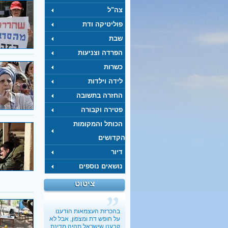
צה"ל
פוליטיקה ודת
שבת
הפרדה וצניעות
כשרות
לידה וילדות
החזרה בתשובה
פטירה וקבורה
הכותל והמקומות
הקדושים
דיור
נושאים נוספים
ציטוט
כשבעל קונה בלעדיות על
מיניות האישה
בתיה כהנא-דרור
, 01.03.2017
"הארץ"
בהכרזת העצמאות הודענו
על חופש דת ומצפון, אבל לא
ישראל מעודדת את העוני
קבענו שישראל תהיה מדינת