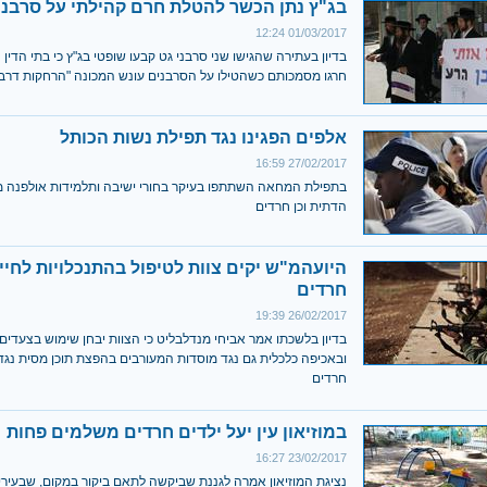
בג"ץ נתן הכשר להטלת חרם קהילתי על סרבני
01/03/2017 12:24
בדיון בעתירה שהגישו שני סרבני גט קבעו שופטי בג"ץ כי בתי הדין 
חרגו מסמכותם כשהטילו על הסרבנים עונש המכונה "הרחקות דרבנ
אלפים הפגינו נגד תפילת נשות הכותל
27/02/2017 16:59
בתפילת המחאה השתתפו בעיקר בחורי ישיבה ותלמידות אולפנה מ
הדתית וכן חרדים
היועהמ"ש יקים צוות לטיפול בהתנכלויות לחיי
חרדים
26/02/2017 19:39
בדיון בלשכתו אמר אביחי מנדלבליט כי הצוות יבחן שימוש בצעדים 
ובאכיפה כלכלית גם נגד מוסדות המעורבים בהפצת תוכן מסית נגד 
חרדים
במוזיאון עין יעל ילדים חרדים משלמים פחות
23/02/2017 16:27
נציגת המוזיאון אמרה לגננת שביקשה לתאם ביקור במקום, שבעיריי