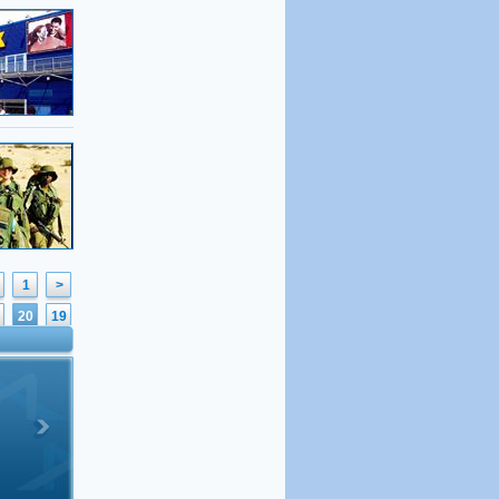
1
<
20
19
39
38
58
57
77
76
96
95
6
115
114