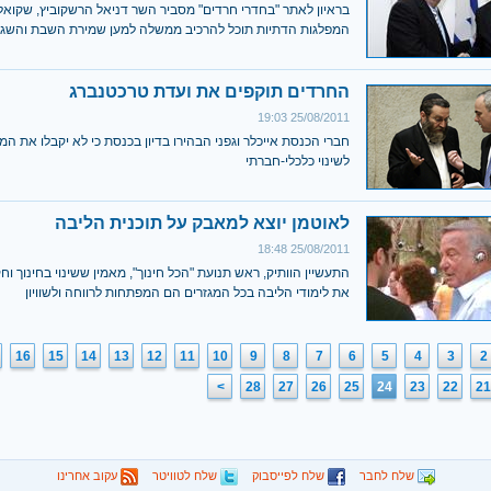
בראיון לאתר "בחדרי חרדים" מסביר השר דניאל הרשקוביץ, שקואל
המפלגות הדתיות תוכל להרכיב ממשלה למען שמירת השבת והשגת
החרדים תוקפים את ועדת טרכטנברג
25/08/2011 19:03
חברי הכנסת אייכלר וגפני הבהירו בדיון בכנסת כי לא יקבלו את המ
לשינוי כלכלי-חברתי
לאוטמן יוצא למאבק על תוכנית הליבה
25/08/2011 18:48
התעשיין הוותיק, ראש תנועת "הכל חינוך", מאמין ששינוי בחינוך 
את לימודי הליבה בכל המגזרים הם המפתחות לרווחה ולשוויון
16
15
14
13
12
11
10
9
8
7
6
5
4
3
2
>
28
27
26
25
24
23
22
21
שלח לחבר
שלח לפייסבוק
שלח לטוויטר
עקוב אחרינו