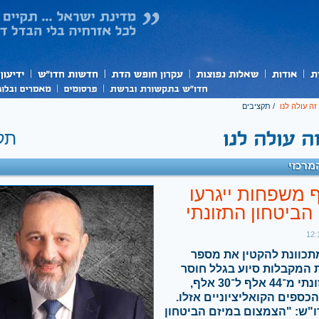
ה עולה לנו
/
תקציבים
תק
מרכזי
לף משפחות ייגרעו
הביטחון התזונתי
תכוונת להקטין את מספר
המקבלות סיוע בגלל חוסר
ביטחון תזונתי מ־44 אלף ל־30 אלף,
ספים הקואליציוניים אזלו.
מנכ"ל חדו"ש: "‫הצמצום ‫במיזם הביטחון