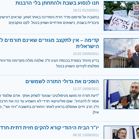
תנו לנסוע בשבת ולהתחתן בלי הרבנות
01/10/2011 18:21
בתגובה על פרסום מדד הדת והמדינה באתר et
ציבורית בשבת, נישואים אזרחיים ושוויון בנטל. לקט טוקבקים
קדימה – אין לתקצב מגזרים שאינם תורמים ל
הישראלית
20/09/2011 16:03
בדיון מיוחד בפגרת בכנסת הציג ח"כ שלמה מולה מקדימה מדיניות
מפלגתו לקידום השוויון בנטל
הופכים את גדולי התורה לשמשים
19/09/2011 11:37
"דעת תורה זה מושג מניפולטיבי שנועד לשתק אותך. אדם שלומד כ
אסור לו להנהיג". שום פוליטיקאי חרדי לא השמיע עד כה את הדב
ח"כ הרב חיים אמסלם בראיון לאתר החוזרים בתשובה "ויהי אור", 
אילן
יו"ר הבית היהודי קורא להקים חזית דתית-חרד
13/09/2011 08:32