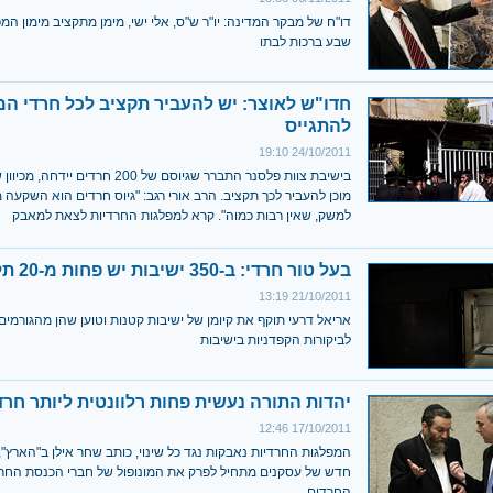
דו"ח של מבקר המדינה: יו"ר ש"ס, אלי ישי, מימן מתקציב מימון המ
שבע ברכות לבתו
חדו"ש לאוצר: יש להעביר תקציב לכל חרדי ה
להתגייס
24/10/2011 19:10
בישיבת צוות פלסנר התברר שגיוסם של 200 חרדים 
מוכן להעביר לכך תקציב. הרב אורי רגב: "גיוס חרדים הוא השקע
למשק, שאין רבות כמוה". קרא למפלגות החרדיות לצאת למאבק
בעל טור חרדי: ב-350 ישיבות יש פחות מ-20 תלמידים
21/10/2011 13:19
אריאל דרעי תוקף את קיומן של ישיבות קטנות וטוען שהן מהגורמים
לביקורות הקפדניות בישיבות
יהדות התורה נעשית פחות רלוונטית ליותר חרד
17/10/2011 12:46
המפלגות החרדיות נאבקות נגד כל שינוי, כותב שחר אילן ב"הארץ",
חדש של עסקנים מתחיל לפרק את המונופול של חברי הכנסת החרדי
החרדים