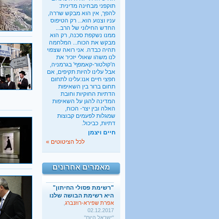
תוקפני מבחינה מדינית:
להפך, אין הוא מבקש שררה,
עניו וצנוע הוא... רק הטיפוס
החדש החילוני של הרב...
ממנו נשקפת סכנה, רק הוא
מבקש את הכוח... המלחמה
תהיה כבדה. אני רואה שצפוי
לנו משהו שאולי יזכיר את
ה'קולטור-קאמפף' בגרמניה,
אבל עלינו להיות תקיפים, אם
כשבעל קונה בלעדיות על
חפצי חיים אנו:עלינו לתחום
מיניות האישה
תחום ברור בין השאיפות
בתיה כהנא-דרור
, 01.03.2017
הדתיות החוקיות וחובת
"הארץ"
המדינה להגן על השאיפות
האלה ובין יצר- הכוח,
ישראל מעודדת את העוני
שמגלות לפעמים קבוצות
החרדי
דתיות, כביכול.
שגיא אגמון
, 02.01.2018
חיים ויצמן
"TheMarker"
לכל הציטוטים »
היו שלום מרכולים. ברוך
הבא מאבק דת
גלעד קריב
, 09.01.2018
מאמרים אחרונים
"הארץ"
"רשימת פסולי החיתון"
היא רשימת הבושה שלנו
אפרת שפירא-רוזנברג
,
02.12.2017
"ישראל היום"
כשבעל קונה בלעדיות על