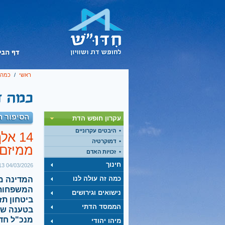
ראשי
/
כמה ז
הסיפור ה
עקרון חופש הדת
היבטים עקרוניים
14 א
דמוקרטיה
ממיזם 
זכויות האדם
חינוך
04/03/2026 12:13
כמה זה עולה לנו
המדינה מ
המשפחות 
נישואים וגירושים
הממסד הדתי
בטענה שהכ
מיהו יהודי