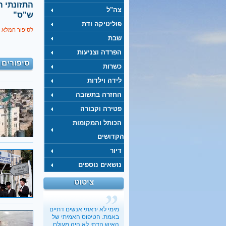
‫
צה"ל
ש"ס"
פוליטיקה ודת
לסיפור המלא 
שבת
הפרדה וצניעות
סיפורים 
כשרות
לידה וילדות
החזרה בתשובה
פטירה וקבורה
הכותל והמקומות
הקדושים
דיור
נושאים נוספים
ציטוט
מימי לא יראתי אנשים דתיים
באמת. הטיפוס האמיתי של
האיש הדתי לא היה מעולם