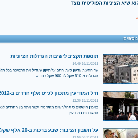
התזונתי הוא שיא הציניות הפוליטית מצד
»
נוספים
תוספת תקציב לישיבות הגדולות הציוניות
16/11/2011 14:49
שר החינוך, גדעון סער, חתם על תיקון שיגדיל את התמיכה בכל תלמ
הגדולות מ-510 שקל לכ-900 שקל בחודש
חיל המודיעין מתכוון לגייס אלף חרדים ב-2012
15/11/2011 12:36
באמ"ן חוששים כי תהליך גיוס מהיר מדי ייצור מתח בין החרדים לנש
המשרתות במודיעין
על חשבון הציבור: שבע ברכות ב-20 אלף שקל
06/11/2011 13:56