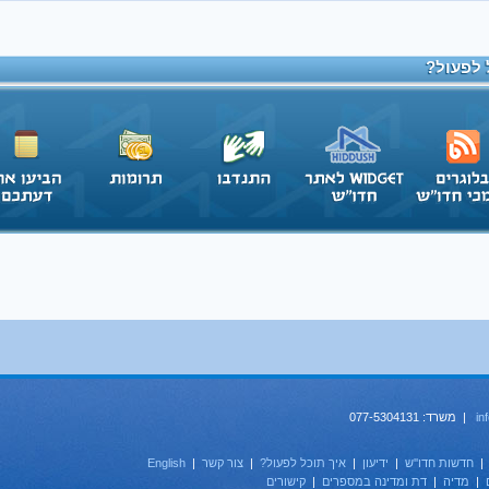
 לפעול?
in
| משרד: 077-5304131
חדשות חדו''ש
|
ידיעון
|
איך תוכל לפעול?
|
צור קשר
|
English
|
מדיה
|
דת ומדינה במספרים
|
קישורים