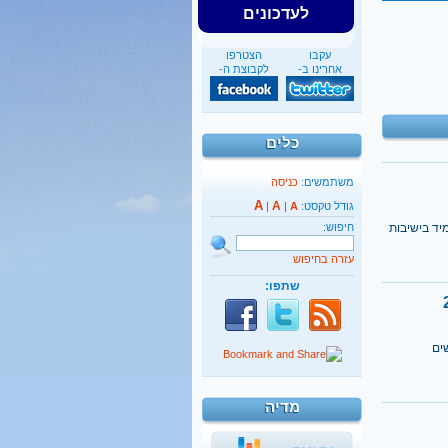
לעדכונים
עקבו
הצטרפו
אחרינו ב-
לקבוצת ה-
כלים
משתמשים:
כניסה
A
A
גודל טקסט:
A
|
|
יד בישיבות
חיפוש:
עזרה בחיפוש
שתפו:
ים
מדיה