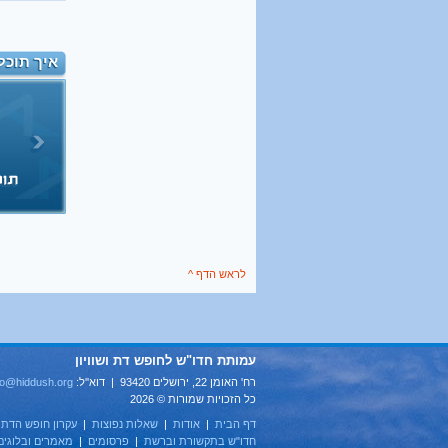
איך תוכל
לראש הדף ^
עמותת חדו"ש לחופש דת ושוויון
רח' האומן 22, ירושלים 93420 | דוא''ל:
fo@hiddush.org
כל הזכויות שמורות © 2026
דף הבית
|
אודות
|
שאלות נפוצות
|
עקרון חופש הדת
|
חדו"ש בתקשורת וברשת
|
פרסומים
|
מאמרים ובלוגים