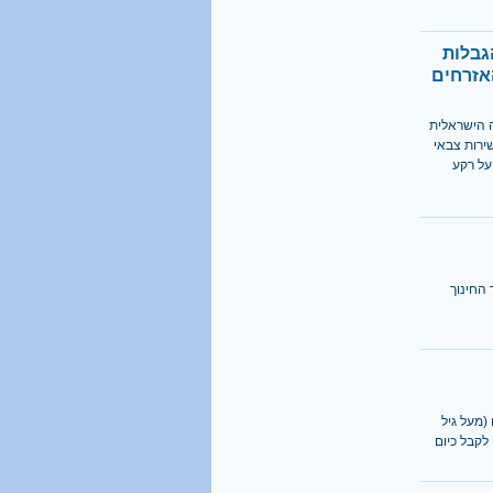
1 מכל 6
גבלות
בני 18 מתגייס לישיבה
אזרחים
קראו בהרחבה
 הישראלית
ירות צבאי
40%
על רקע
מהגברים החרדים אינם
יודעים כלל אנגלית
קראו בהרחבה
 החינוך
(מעל גיל