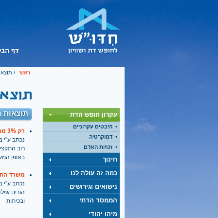
ראשי
/ תוצאו
תוצאות ח
עקרון חופש הדת
היבטים עקרוניים
רק 3% מהתקציב לתגבור לימודי יהדות הועברו לחינוך הממלכתי
דמוקרטיה
נכתב ע''י בתאריך
זכויות האדם
רוב התקציב
באופן המע
חינוך
כמה זה עולה לנו
משרד החינ
נכתב ע''י בתאריך
נישואים וגירושים
הורים שילד
הממסד הדתי
ובכיתות
מיהו יהודי