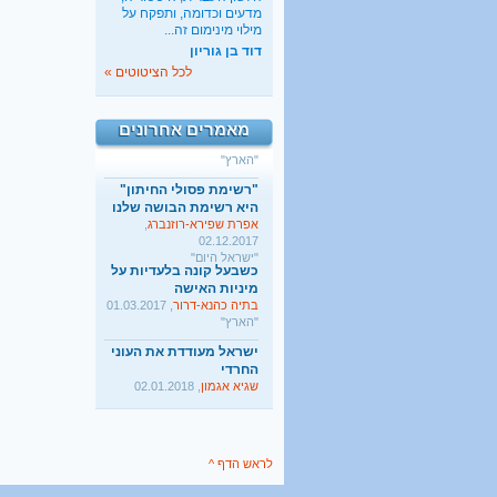
ישראל מעודדת את העוני
מדעים וכדומה, ותפקח על
החרדי
מילוי מינימום זה...
שגיא אגמון
, 02.01.2018
דוד בן גוריון
"TheMarker"
לכל הציטוטים »
היו שלום מרכולים. ברוך
הבא מאבק דת
גלעד קריב
, 09.01.2018
מאמרים אחרונים
"הארץ"
"רשימת פסולי החיתון"
היא רשימת הבושה שלנו
אפרת שפירא-רוזנברג
,
02.12.2017
"ישראל היום"
כשבעל קונה בלעדיות על
מיניות האישה
בתיה כהנא-דרור
, 01.03.2017
"הארץ"
ישראל מעודדת את העוני
החרדי
שגיא אגמון
, 02.01.2018
"TheMarker"
היו שלום מרכולים. ברוך
הבא מאבק דת
גלעד קריב
, 09.01.2018
"הארץ"
לראש הדף ^