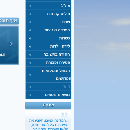
צה"ל
פוליטיקה ודת
איך תוכל
שבת
הפרדה וצניעות
כשרות
לידה וילדות
החזרה בתשובה
פטירה וקבורה
הכותל והמקומות
הקדושים
דיור
נושאים נוספים
ציטוט
כשבעל קונה בלעדיות על
מיניות האישה
בתיה כהנא-דרור
, 01.03.2017
...המדינה, כמובן, תקבע את
"הארץ"
המינימום של לימודי חובה,
הלשון העברית, היסטוריה,