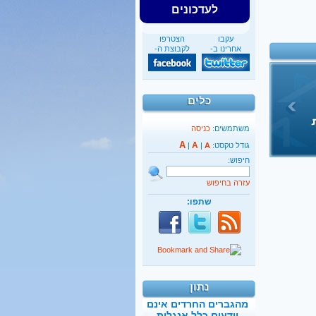
לעדכונים
עקבו
הצטרפו
אחרינו ב-
לקבוצת ה-
כלים
משתמשים:
כניסה
A
A
גודל טקסט:
A
|
|
חיפוש:
עזרה בחיפוש
שתפו:
40%
מהגברים החרדים אינם
יודעים כלל אנגלית
נתון
קראו בהרחבה