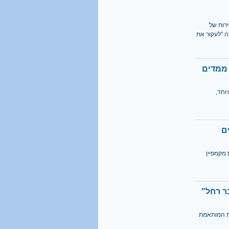
1 מכל 6
רות של
בני 18 מתגייס לישיבה
ה "לעקור את
קראו בהרחבה
40%
מהגברים החרדים אינם
וחד,
יודעים כלל אנגלית
קראו בהרחבה
ם
 מקמפיין
ר רחל"
רת המותאמת