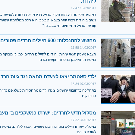
ליהדות"
15/03/2017 12:47
במאמר שפרסם בעיתונו תקף ישראל פרידמן את הכוונה לאפשר שי
נשים ביחידות רבות יותר בצבא וקובע כי היא חלק ממלחמה שנועד
קודשי ישראל מחיי העם היושב בציון"
מחשש להתנכלות: 600 חיילים חרדים פטורים ממדים
14/03/2017 11:58
הצבא מעניק תנאי שירות ייחודיים לחיילים חרדים, כמו קו מצוקה מי
במסגרת המאבק בהסתה הקשה נגדם
ילדי סאטמר יצאו לצעדת מחאה נגד גיוס חרדי
07/03/2017 18:34
בתהלוכה ברחובות ירושלים צעדו ילדים מהחסידות כשלגופם כרזות
החרדקים
מסלול חדש לחרדים: ישרתו כמשקפים ב"מעב
31/01/2017 17:32
במסלול ישרתו חיילים בוגרים, רובם נשואים ואבות לילדים, במסג
לאורח חייהם