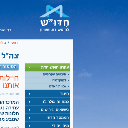
ראשי
/
צה"ל
הסיפור ה
עקרון חופש הדת
היבטים עקרוניים
חיילות
דמוקרטיה
אותנו 
זכויות האדם
חינוך
07/01/2018 13:59
כמה זה עולה לנו
המרכז הר
עתירה נגד
נישואים וגירושים
תלונות של
הממסד הדתי
שנובע מה
מיהו יהודי
לסיפור המלא 