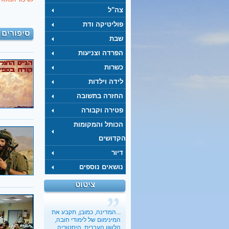
צה"ל
פוליטיקה ודת
סיפורים 
שבת
הפרדה וצניעות
כשרות
לידה וילדות
החזרה בתשובה
פטירה וקבורה
הכותל והמקומות
הקדושים
דיור
נושאים נוספים
ציטוט
כשבעל קונה בלעדיות על
מיניות האישה
בתיה כהנא-דרור
, 01.03.2017
...המדינה, כמובן, תקבע את
"הארץ"
המינימום של לימודי חובה,
הלשון העברית, היסטוריה,