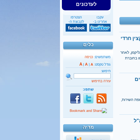
לעדכונים
עקבו
הצטרפו
אחרינו ב-
לקבוצת ה-
כלים
ליקמן, לאחר
משתמשים:
כניסה
ו בחוברת
A
A
גודל טקסט:
A
|
|
חיפוש:
ים
עזרה בחיפוש
שתפו:
פת השירות,
ה"ל
מדיה