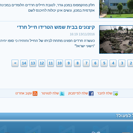
חלק מהקמפוס במכון גודר, לטובת חיילים חרדים הלומדים במכינה
אקדמית במכון, ונשים אינן יכולות להיכנס לשם
קיצונים בבית שמש הטרידו חייל חרדי
13/11/2016 16:19
כעשרה חרדים הפגינו מתחת לביתו של החייל והזהירו כי סופו יהיה
"רשעי ישראל"
>
14
13
12
11
10
9
8
7
6
5
4
3
2
שלח לחבר
שלח לפייסבוק
שלח לטוויטר
עקוב אחרינו
 לפעול?