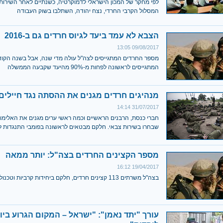
המסלול הקרבי החרדי, נצח יהודה, השתלבו בשוק העבודה
הצבא לא עמד ביעד לגיוס חרדים גם ב-2016
09/08/2017 13:05
מספר החרדים המתגייסים לצה"ל עולה מדי שנה, אבל בשנה הקוד
המתגייסים לראשונה לפחות מ-90% מהיעד שקבעה הממשלה
מנהיגים חרדים מגנים את ההסתה נגד חיילים
31/07/2017 14:14
חברי כנסת, הרבנים הראשיים וכמה ראשי ערים מגנים את האלימו
שבחרו בשירות צבאי. חלקם מבטאים לראשונה בפומבי התנגדות ל
מספר הקצינים החרדים בצה"ל: יותר ממאה
19/04/2017 16:12
בצה"ל משרתים 113 קצינים חרדים, חלקם ביחידות קרביות וטכנולוגיות
עורך "יתד נאמן": "ישראל – המקום הגרוע ביו