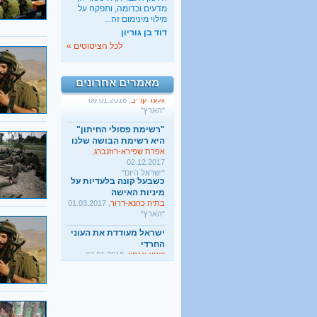
ישראל מעודדת את העוני
מדעים וכדומה, ותפקח על
החרדי
מילוי מינימום זה...
שגיא אגמון
, 02.01.2018
דוד בן גוריון
"TheMarker"
לכל הציטוטים »
היו שלום מרכולים. ברוך
הבא מאבק דת
גלעד קריב
, 09.01.2018
מאמרים אחרונים
"הארץ"
"רשימת פסולי החיתון"
היא רשימת הבושה שלנו
אפרת שפירא-רוזנברג
,
02.12.2017
"ישראל היום"
כשבעל קונה בלעדיות על
מיניות האישה
בתיה כהנא-דרור
, 01.03.2017
"הארץ"
ישראל מעודדת את העוני
החרדי
שגיא אגמון
, 02.01.2018
"TheMarker"
היו שלום מרכולים. ברוך
הבא מאבק דת
גלעד קריב
, 09.01.2018
"הארץ"