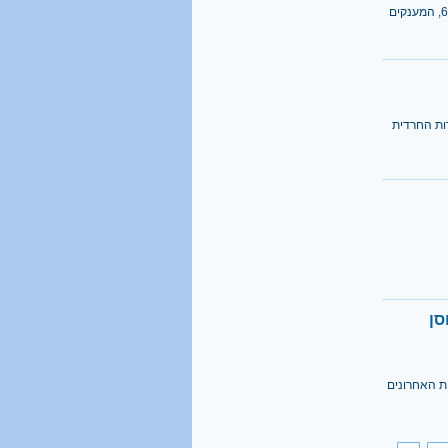
סך התמיכות של המשרד בבתי חולים, עמותות ורשויות קוצץ ב־61%, המענקים
דות החרדית
סן
ות האחרונים