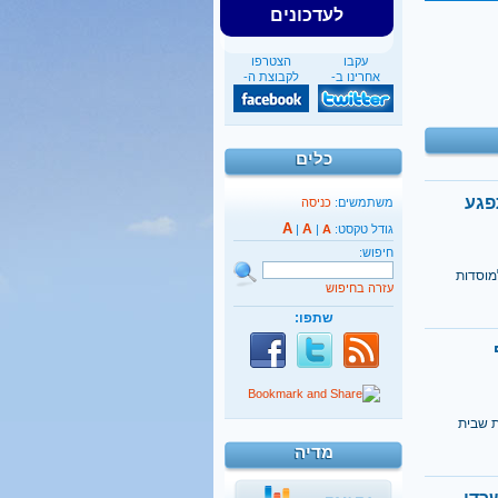
לעדכונים
עקבו
הצטרפו
אחרינו ב-
לקבוצת ה-
כלים
 תפגע
משתמשים:
כניסה
A
A
גודל טקסט:
A
|
|
חיפוש:
מוסדות
עזרה בחיפוש
שתפו:
ת שבית
מדיה