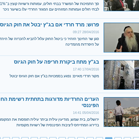
לבתי חולים ועמותות המזוהים עם המגזר החרדי עלו בשיעור ניכר
פרוש: מרד חרדי אם בג"ץ יבטל את חוק הגיוס
28/04/2016 09:27
סגן שר החינוך הזהיר כי ביטול החוק עלול להביא להכרזה של היה
על היפרדות מהמדינה
בג"ץ מתח ביקורת חריפה על חוק הגיוס
17/04/2016 17:40
מקור חרדי מאיים: נפגע בסמכויות בג"ץ אם חוק הגיוס יבוטל
הערים החרדיות מדורגות בתחתית רשימת החו
הפיננסי
05/04/2016 14:41
ירושלים, בית שמש, מודיעין עילית וביתר עילית תופסות את המקומ
בדירוג המתייחס ליציבות הפיננסית של רשויות מקומיות