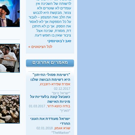
לרשותה של השכינה אין
כשבעל קונה בלעדיות על
עומדים לא שוטרים ולא
מיניות האישה
צנזור, מבקשת היא לכבוש
בתיה כהנא-דרור
, 01.03.2017
את הלב ואת המצפון – לגבור
"הארץ"
על כל הספקות אך לא לאסור
את הספק. אך כן לא תיתכן
ישראל מעודדת את העוני
דת, מסורת, שכינה אצל
החרדי
ציבור שאין בו חופש דעה.
שגיא אגמון
, 02.01.2018
זאב ז'בוטינסקי
"TheMarker"
לכל הציטוטים »
היו שלום מרכולים. ברוך
הבא מאבק דת
גלעד קריב
, 09.01.2018
מאמרים אחרונים
"הארץ"
"רשימת פסולי החיתון"
היא רשימת הבושה שלנו
אפרת שפירא-רוזנברג
,
02.12.2017
"ישראל היום"
כשבעל קונה בלעדיות על
מיניות האישה
בתיה כהנא-דרור
, 01.03.2017
"הארץ"
ישראל מעודדת את העוני
החרדי
שגיא אגמון
, 02.01.2018
"TheMarker"