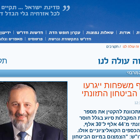
ה עולה לנו
/
תקציבים
תק
מרכזי
לף משפחות ייגרעו
הביטחון התזונתי
תכוונת להקטין את מספר
המקבלות סיוע בגלל חוסר
ביטחון תזונתי מ־44 אלף ל־30 אלף,
ספים הקואליציוניים אזלו.
מנכ"ל חדו"ש: "‫הצמצום ‫במיזם הביטחון