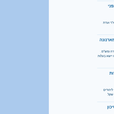
1 מכל 6
ני
בני 18 מתגייס לישיבה
"ר ועדת
קראו בהרחבה
40%
ארנונה
מהגברים החרדים אינם
יודעים כלל אנגלית
ה ומש"ס.
 יישא בעלות
קראו בהרחבה
ות
ליהודים
סיכון