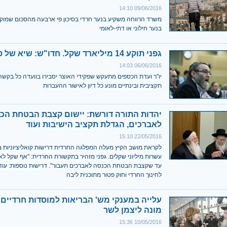
09/06/2016 14:10
משרד הרווחה משקיע בנער חרדי בסיכון פי ארבעה מהסכום שמוק
בנער חילוני או דתי-לאומי
גפני תוקע 14 מיליארד שקל. חדו"ש: שיא של סחטנות
06/06/2016 14:03
יו"ר ועדת הכספים מתעקש שפקידי האוצר יסבירו בוועדה כל בקש
תקציבית ובינתיים מונע כל דיון לאישור ההעברות
יהדות התורה דורשת: יישום קצבת הבטחת הכ
לאברכים, הגדלת תקציב הישיבות ועוד
22/05/2016 15:10
לקראת מושב הקיץ מעלה המפלגה החרדית דרישות קואליציוניות 
עשרות מיליוני שקלים. גפני מזהיר בתקשורת החרדית: "אף שקל לא י
עד שקצבת הבטחת הכנסה לאברכים תעבור". דרישות נוספות: עוד
לחינוך החרדי וחוק פטור מתוכנית ליבה
עלייה במענקי מש' הבריאות למוסדות חרדיים 
מונה ליצמן לשר
10/05/2016 15:36