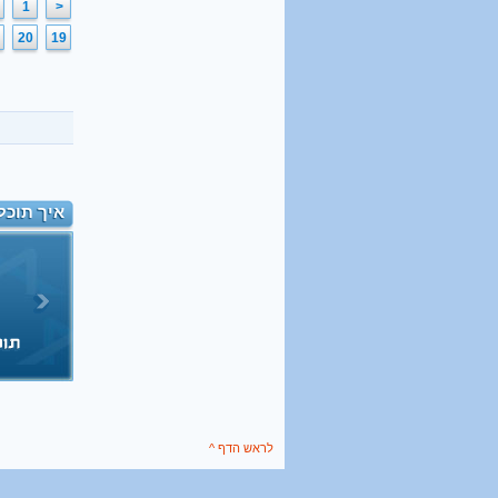
1
<
20
19
איך תוכל
לראש הדף ^