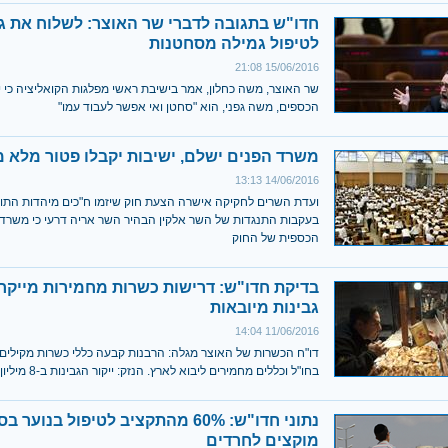
חדו"ש בתגובה לדברי שר האוצר: לשלוח את גפ
לטיפול גמילה מסחטנות
15/06/2016 21:08
שר האוצר, משה כחלון, אמר בישיבת ראשי מפלגות הקואליציה כי יו
הכספים, משה גפני, הוא "סחטן ואי אפשר לעבוד עמו"
משרד הפנים ישלם, ישיבות יקבלו פטור מלא מ
14/06/2016 13:13
ועדת השרים לחקיקה אישרה הצעת חוק שיזמו ח"כים מיהדות התור
בעקבות התנגדות של השר אלקין הבהיר השר אריה דרעי כי משרדו
הכספית של החוק
בדיקת חדו"ש: דרישות כשרות מחמירות מייקר
גבינות מיובאות
11/06/2016 14:04
דו"ח הכשרות של האוצר מגלה: הרבנות קבעה כללי כשרות מקילים 
בחו"ל וכללים מחמירים ליבוא לארץ. הנזק: ייקור הגבינות ב-8 מיליון שקל
נתוני חדו"ש: 60% מהתקציב לטיפול בנוער ב
מוקצים לחרדים