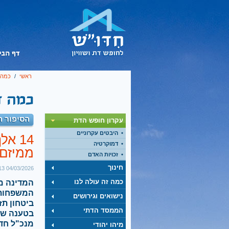
ראשי
/
כמה ז
הסיפור ה
עקרון חופש הדת
היבטים עקרוניים
14 א
דמוקרטיה
ממיזם 
זכויות האדם
חינוך
04/03/2026 12:13
כמה זה עולה לנו
המדינה מ
המשפחות 
נישואים וגירושים
הממסד הדתי
בטענה שהכ
מיהו יהודי