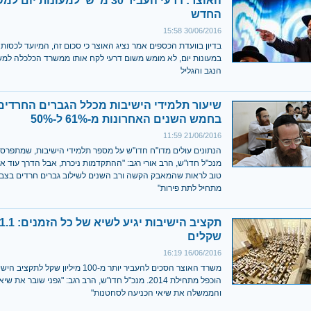
האוצר: דרעי העביר 30 מ' ש' למעונות יום
החדש
30/06/2016 15:58
בדיון בוועדת הכספים אמר נציג האוצר כי סכום זה, המיועד לכסות
במעונות יום, לא מומש משום דרעי לקח אותו ממשרד הכלכלה למש
הנגב והגליל
שיעור תלמידי הישיבות מכלל הגברים החרדים 
בחמש השנים האחרונות מ-61% ל-50%
21/06/2016 11:59
הנתונים עולים מדו"ח חדו"ש על מספר תלמידי הישיבות, שמתפרסם
מנכ"ל חדו"ש, הרב אורי רגב: "ההתקדמות ניכרת, אבל הדרך עוד א
טוב לראות שהמאבק הקשה ורב השנים לשילוב גברים חרדים בצב
מתחיל לתת פירות"
שקלים
16/06/2016 16:19
משרד האוצר הסכים להעביר יותר מ-100 מיליון שק
הוכפל מתחילת 2014. מנכ"ל חדו"ש, הרב רגב: "גפני שובר את
והממשלה את שיאי הכניעה לסחטנות"