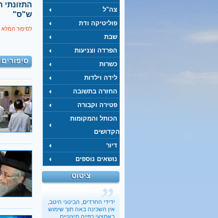
‫
צה"ל
ש"ס"
פוליטיקה ודת
לסיפור המלא 
שבת
הפרדה וצניעות
סיפורים 
כשרות
לידה וילדות
החזרה בתשובה
פטירה וקבורה
הכותל והמקומות
הקדושים
דיור
נושאים נוספים
ציטוט
ידידי החרדים, הבינוני היטב,
אין השכינה באה תוך שימוש
באמצעי כפייה חיצוניים.