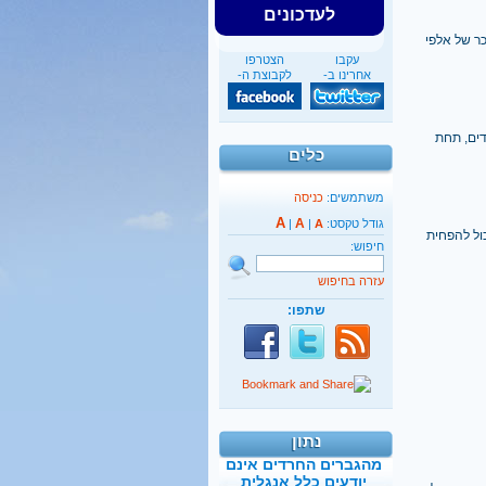
לעדכונים
ר של אלפי
עקבו
הצטרפו
אחרינו ב-
לקבוצת ה-
דים, תחת
כלים
משתמשים:
כניסה
A
A
גודל טקסט:
A
|
|
ול להפחית
חיפוש:
עזרה בחיפוש
שתפו:
40%
מהגברים החרדים אינם
יודעים כלל אנגלית
נתון
קראו בהרחבה