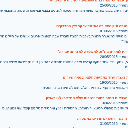
ת פיקטיביות
 25/06/2015
ם הורשעו במעורבות בהנפקת תעודות הסמכה לקצינים בצבא ובמשטרה, שנהנו מהטבות שכ
גרה תיק החקירה נגד מפיצי קמפיין החרדקים
 01/06/2015
יים הוגשו למשטרה תלונות בעקבות הפצת חוברת שבה תמונות ופרטים אישיים של חיילים חר
מד"
היו לומדים בת"ת, למשטרה לא היתה עבודה"
 20/05/2015
 יצחק יוסף, אמר בטקס קביעת מזוזה בתחנת משטרה בהר ציון כי חינוך ליראת שמים היה יכ
ה
: נעצר חשוד בתקיפת הקצין במאה שערים
 19/05/2015
ן גבעתי שהותקף: עצרו את הש"ג, הוא לא היה הגורם המסית
באית זימנה בחורי ישיבות שלא התייצבו לצו ראשון
 13/04/2015
י ישיבות מהפלג הליטאי הירושלמי, מחסידות ויז'ניץ ומחסידות סלונים קיבלו צווי זימון לגיוס
 הוכשרו חוקרים חרדים במשטרה
 31/03/2015