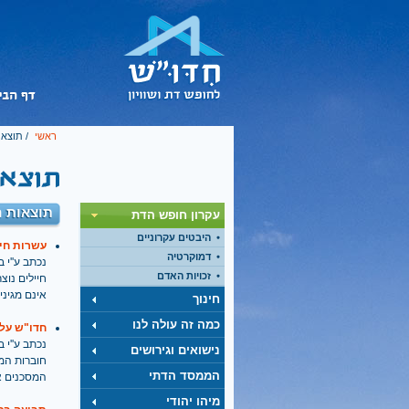
ראשי
/ תוצאו
תוצאות ח
עקרון חופש הדת
היבטים עקרוניים
עשרות חיילים
דמוקרטיה
נכתב ע''י בתאריך
זכויות האדם
חיילים נו
אינם מגיני
חינוך
כמה זה עולה לנו
חדו"ש על
נכתב ע''י בתאריך
נישואים וגירושים
חוברות המו
הממסד הדתי
המסכנים א
מיהו יהודי