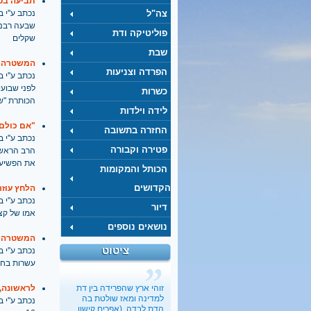
תביעה בסך 20 מ' ש' נגד רבנים שהנפיקו הסמכו
צה"ל
נכתב ע''י בתאריך
שבעה רבני
פוליטיקה ודת
שקלים
שבת
המשטרה ס
הפרדה וצניעות
נכתב ע''י בתאריך
לפני שבוע
כשרות
הכותרת "ש
לידה וילדות
"אם כולם 
החזרה בתשובה
נכתב ע''י בתאריך
פטירה וקבורה
הרב הראשי,
את הפשיע
הכותל והמקומות
הקדושים
הלחץ עוזר
נכתב ע''י בתאריך
דיור
אמו של קצי
נושאים נוספים
המשטרה הצ
ציטוט
נכתב ע''י בתאריך
כשבעל קונה בלעדיות על
עשרות בחור
מיניות האישה
בתיה כהנא-דרור
, 01.03.2017
זוהי ארץ שהפרידה בין דת
לראשונה,
"הארץ"
למדינה ומאז שולטת בה
נכתב ע''י בתאריך
הדת לבדה. (אפרים קישון