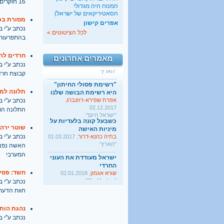
ישראל מעודדת את העוני
16 חוקרים וחוקרות מהמגזר החרדי סיימו קורס של חמישה חודשים. ישובצו במחוזות שבהם אוכלוסייה חרדית גדולה
המנוח היה מגדולי
החרדי
הסאטיריקאים של ישראל)
שגיא אגמון
, 02.01.2018
מסורת בכ
אפרים קישון
"TheMarker"
נכתב ע''י בתאריך
לכל הציטוטים »
היו שלום מרכולים. ברוך
בהתפרעות ש
הבא מאבק דת
גלעד קריב
, 09.01.2018
חרדים לרא
מאמרים אחרונים
"הארץ"
נכתב ע''י בתאריך
קבוצת חרד
"רשימת פסולי החיתון"
היא רשימת הבושה שלנו
אפרת שפירא-רוזנברג
,
תלונה למ
02.12.2017
נכתב ע''י בתאריך
"ישראל היום"
התלונה הוג
כשבעל קונה בלעדיות על
מיניות האישה
בתיה כהנא-דרור
, 01.03.2017
שוטר ירה
"הארץ"
נכתב ע''י בתאריך
האשה נפצע
ישראל מעודדת את העוני
המערבי
החרדי
שגיא אגמון
, 02.01.2018
"TheMarker"
חשד: פסיכ
נכתב ע''י בתאריך
היו שלום מרכולים. ברוך
חוות הדעת 
הבא מאבק דת
גלעד קריב
, 09.01.2018
"הארץ"
נהגת הותק
נכתב ע''י בתאריך