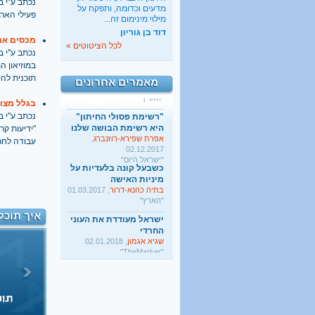
ישראל מעודדת את העוני
נכתב ע''י בתאריך
מדעים וכדומה, ותפקח על
החרדי
פעילי הארג
מילוי מינימום זה...
שגיא אגמון
, 02.01.2018
דוד בן גוריון
"TheMarker"
מכסים את 
לכל הציטוטים »
היו שלום מרכולים. ברוך
נכתב ע''י בתאריך
הבא מאבק דת
במוזיאון 
גלעד קריב
, 09.01.2018
תוכנית להק
מאמרים אחרונים
"הארץ"
בגלל מצוק
"רשימת פסולי החיתון"
היא רשימת הבושה שלנו
נכתב ע''י בתאריך
אפרת שפירא-רוזנברג
,
"ידיעות קר
02.12.2017
עבודה לחרד
"ישראל היום"
כשבעל קונה בלעדיות על
מיניות האישה
בתיה כהנא-דרור
, 01.03.2017
"הארץ"
ישראל מעודדת את העוני
איך תוכל
החרדי
שגיא אגמון
, 02.01.2018
"TheMarker"
היו שלום מרכולים. ברוך
הבא מאבק דת
גלעד קריב
, 09.01.2018
"הארץ"