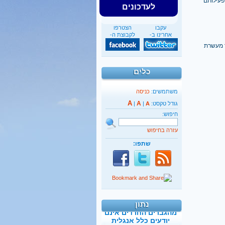
פעילותם
לעדכונים
עקבו
הצטרפו
אחרינו ב-
לקבוצת ה-
ד מעשרת
כלים
משתמשים:
כניסה
A
A
גודל טקסט:
A
|
|
חיפוש:
עזרה בחיפוש
שתפו:
40%
מהגברים החרדים אינם
יודעים כלל אנגלית
נתון
קראו בהרחבה