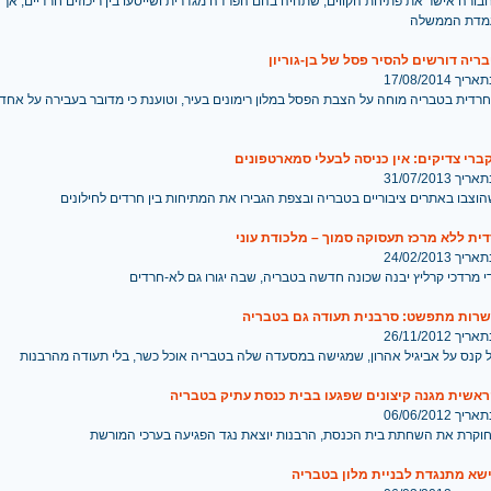
רה אישר את פתיחת הקווים, שתהיה בהם הפרדה מגדרית ושייסעו בין ריכוזים חרדיים, אך 
עמדת הממשלה
ריה דורשים להסיר פסל של בן-גוריון
 17/08/2014
רדית בטבריה מוחה על הצבת הפסל במלון רימונים בעיר, וטוענת כי מדובר בעבירה על אח
רי צדיקים: אין כניסה לבעלי סמארטפונים
 31/07/2013
צבו באתרים ציבוריים בטבריה ובצפת הגבירו את המתיחות בין חרדים לחילונים
ית ללא מרכז תעסוקה סמוך – מלכודת עוני
 24/02/2013
 מרדכי קרליץ יבנה שכונה חדשה בטבריה, שבה יגורו גם לא-חרדים
רות מתפשט: סרבנית תעודה גם בטבריה
 26/11/2012
ל קנס על אביגיל אהרון, שמגישה במסעדה שלה בטבריה אוכל כשר, בלי תעודה מהרבנות
אשית מגנה קיצונים שפגעו בבית כנסת עתיק בטבריה
 06/06/2012
קרת את השחתת בית הכנסת, הרבנות יוצאת נגד הפגיעה בערכי המורשת
שא מתנגדת לבניית מלון בטבריה