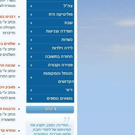
משרד התחבו
צה"ל
מנוגדת ל
פוליטיקה ודת
רבנים בטב
נכתב ע''י בתאריך
שבת
הקהילה הח
הפרדה וצניעות
הדיברות
כשרות
שלטים בקב
לידה וילדות
נכתב ע''י בתאריך
השלטים שהו
החזרה בתשובה
פטירה וקבורה
שכונה חרד
נכתב ע''י בתאריך
הכותל והמקומות
היזם החרדי
הקדושים
מאבק הכש
דיור
נכתב ע''י בתאריך
איום להטי
נושאים נוספים
ציטוט
הרבנות הר
כשבעל קונה בלעדיות על
נכתב ע''י בתאריך
מיניות האישה
המשטרה חו
בתיה כהנא-דרור
, 01.03.2017
...המדינה, כמובן, תקבע את
"הארץ"
המינימום של לימודי חובה,
אתרא קדי
הלשון העברית, היסטוריה,