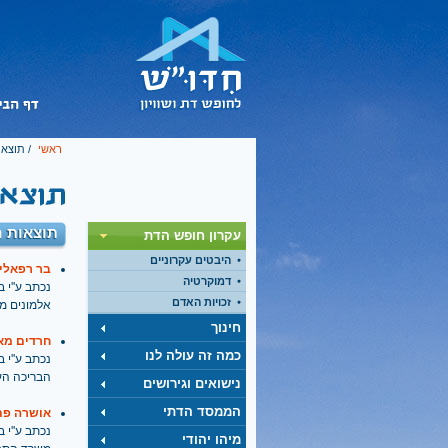
ראשי
/ תוצאו
תוצאות ח
עקרון חופש הדת
היבטים עקרוניים
בר רפאלי 
דמוקרטיה
נכתב ע''י בתאריך
זכויות האדם
אלמונים מ
חינוך
חרדים מא
כמה זה עולה לנו
נכתב ע''י בתאריך
הבריכה הע
נישואים וגירושים
הממסד הדתי
אושרה פת
נכתב ע''י בתאריך
מיהו יהודי