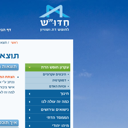
ראשי
/ תוצאו
תוצאות ח
עקרון חופש הדת
היבטים עקרוניים
הצתת המסג
דמוקרטיה
נכתב ע''י אורי 
זכויות האדם
אישי ציבור
למה זה לא
חינוך
כמה זה עולה לנו
נישואים וגירושים
הממסד הדתי
איך תוכל
מיהו יהודי