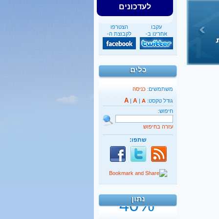
לעדכונים
עקבו
הצטרפו
אחרינו ב-
לקבוצת ה-
כלים
משתמשים:
כניסה
A
A
גודל טקסט:
A
|
|
חיפוש:
עזרה בחיפוש
שתפו:
40%
מהגברים החרדים אינם
יודעים כלל אנגלית
נתון
קראו בהרחבה