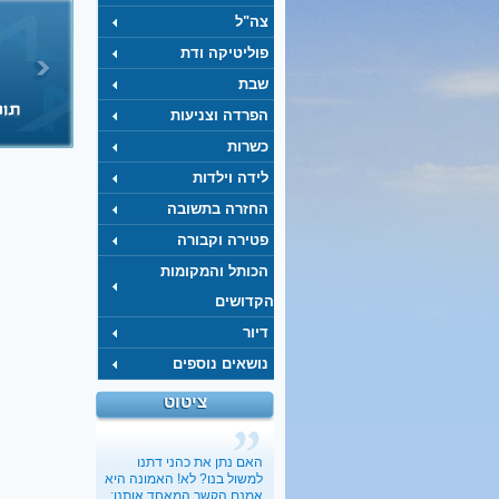
צה"ל
פוליטיקה ודת
שבת
הפרדה וצניעות
כשרות
לידה וילדות
החזרה בתשובה
פטירה וקבורה
הכותל והמקומות
הקדושים
דיור
נושאים נוספים
ציטוט
האם נתן את כהני דתנו
למשול בנו? לא! האמונה היא
אמנם הקשר המאחד אותנו;